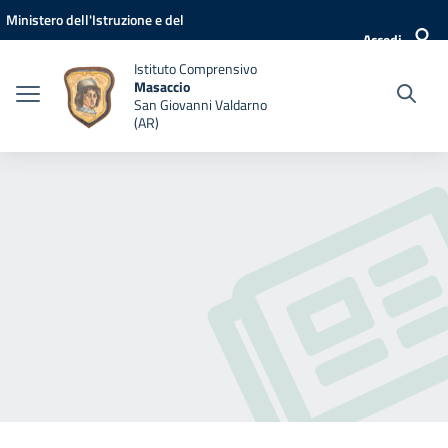
Vai ai contenuti
Vai al menu di navigazione
Vai al footer
Ministero dell'Istruzione e del
Accedi
Merito
Istituto Comprensivo
Masaccio
San Giovanni Valdarno
(AR)