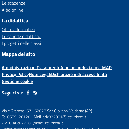
Le scadenze
Albo online
La didattica
Offerta formativa
Le schede didattiche
I progetti delle classi
Mappa del sito
Amministrazione Trasparente
Albo online
Invia una MAD
Privacy Policy
Note Legali
Dichiarazioni di accessibilità
Gestione cookie
Seguici su:
Viale Gramsci, 57
-
52027 San Giovanni Valdarno (AR)
Tel 0559126120
- Mail:
aric827001@istruzione.it
- PEC:
aric827001@pec.istruzione.it
Codice meccanografico: ARIC827001
- C.F. 81003770518