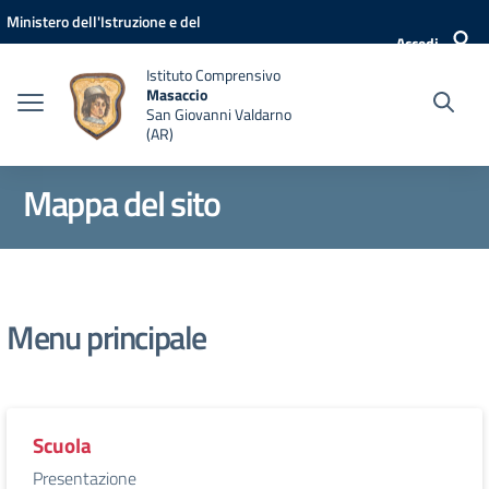
Vai ai contenuti
Vai al menu di navigazione
Vai al footer
Ministero dell'Istruzione e del
Accedi
Merito
Istituto Comprensivo
Masaccio
San Giovanni Valdarno
(AR)
Mappa del sito
Menu principale
Scuola
Presentazione