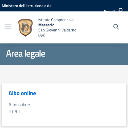
Vai ai contenuti
Vai al menu di navigazione
Vai al footer
Ministero dell'Istruzione e del
Accedi
Merito
Istituto Comprensivo
Masaccio
San Giovanni Valdarno
(AR)
Area legale
Albo online
Albo online
PTPCT