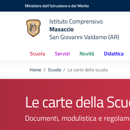
Vai ai contenuti
Vai al menu di navigazione
Vai al footer
Ministero dell'Istruzione e del Merito
Istituto Comprensivo
Masaccio
San Giovanni Valdarno (AR)
Scuola
Servizi
Novità
Didattica
Home
Scuola
Le carte della scuola
Le carte della Scu
Documenti, modulistica e regolam