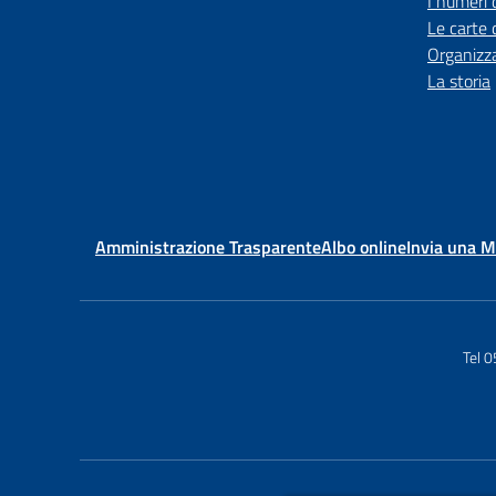
I numeri 
Le carte 
Organizz
La storia
Amministrazione Trasparente
Albo online
Invia una 
Tel 