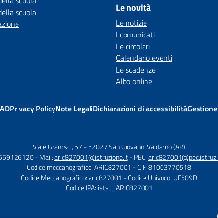
della scuola
Le novità
della scuola
Le notizie
azione
I comunicati
Le circolari
Calendario eventi
Le scadenze
Albo online
MAD
Privacy Policy
Note Legali
Dichiarazioni di accessibilità
Gestione
Viale Gramsci, 57
-
52027 San Giovanni Valdarno (AR)
0559126120
- Mail:
aric827001@istruzione.it
- PEC:
aric827001@pec.istruzio
Codice meccanografico: ARIC827001
- C.F. 81003770518
Codice Meccanografico: aric827001
- Codice Univoco: UF509D
Codice IPA: istsc_ARIC827001