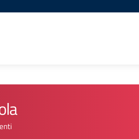
ola
enti