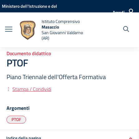
Vai ai contenuti
Vai al menu di navigazione
Vai al footer
Ministero dell'Istruzione e del
Accedi
Merito
Istituto Comprensivo
Masaccio
San Giovanni Valdarno
(AR)
Documento didattico
PTOF
Piano Triennale dell'Offerta Formativa
Stampa / Condividi
Argomenti
PTOF
Indice della pagina