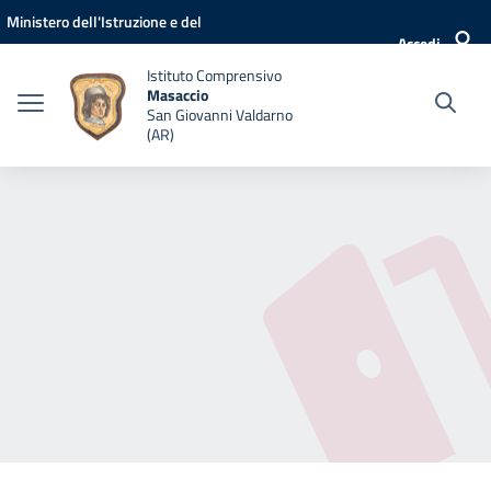
Vai ai contenuti
Vai al menu di navigazione
Vai al footer
Ministero dell'Istruzione e del
Accedi
Merito
Istituto Comprensivo
Masaccio
San Giovanni Valdarno
(AR)