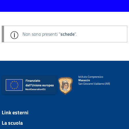
Non sono presenti "
schede
".
Istituto Comprensivo
Masaccio
San Giovanni Valdarno (AR)
Link esterni
La scuola