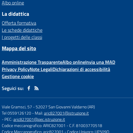
Albo online
La didattica
Offerta formativa
Le schede didattiche
I progetti delle classi
Mappa del sito
Amministrazione Trasparente
Albo online
Invia una MAD
Privacy Policy
Note Legali
Dichiarazioni di accessibilità
Gestione cookie
Seguici su:
Viale Gramsci, 57
-
52027 San Giovanni Valdarno (AR)
Tel 0559126120
- Mail:
aric827001@istruzione.it
- PEC:
aric827001@pec.istruzione.it
Codice meccanografico: ARIC827001
- C.F. 81003770518
Codice Meccanografico: aric827001
- Codice Univoco: UF509D