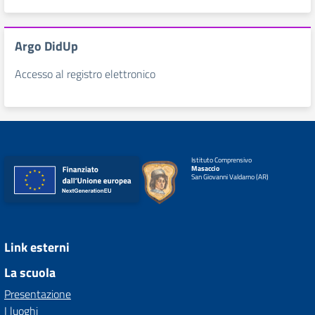
Argo DidUp
Accesso al registro elettronico
Istituto Comprensivo
Masaccio
San Giovanni Valdarno (AR)
Link esterni
La scuola
Presentazione
I luoghi