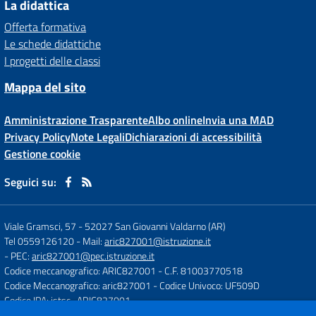
La didattica
Offerta formativa
Le schede didattiche
I progetti delle classi
Mappa del sito
Amministrazione Trasparente
Albo online
Invia una MAD
Privacy Policy
Note Legali
Dichiarazioni di accessibilità
Gestione cookie
Seguici su:
Viale Gramsci, 57
-
52027 San Giovanni Valdarno (AR)
Tel 0559126120
- Mail:
aric827001@istruzione.it
- PEC:
aric827001@pec.istruzione.it
Codice meccanografico: ARIC827001
- C.F. 81003770518
Codice Meccanografico: aric827001
- Codice Univoco: UF509D
Codice IPA: istsc_ARIC827001