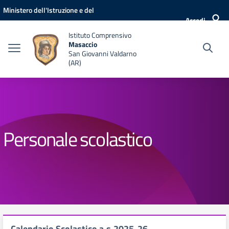
Vai ai contenuti
Vai al menu di navigazione
Vai al footer
Ministero dell'Istruzione e del
Accedi
Merito
Istituto Comprensivo
Masaccio
San Giovanni Valdarno
(AR)
Personale scolastico
Calendario Scolastico a.s.2025-26