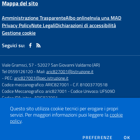
Mappa del sito
Amministrazione Trasparente
Albo online
Invia una MAD
Privacy Policy
Note Legali
Dichiarazioni di accessibilità
Gestione cookie
Seguici su:
Viale Gramsci, 57
-
52027 San Giovanni Valdarno (AR)
Tel 0559126120
- Mail:
aric827001@istruzione.it
- PEC:
aric827001@pec.istruzione.it
Codice meccanografico: ARIC827001
- C.F. 81003770518
Codice Meccanografico: aric827001
- Codice Univoco: UF509D
Codice IPA: istsc_ARIC827001
Questo sito utilizza cookie tecnici per erogare i propri
servizi.
Per maggiori informazioni puoi leggere la
cookie
Concept & Design by
Designers Italia
policy
.
Sito web realizzato con CMS
SCUOLASTICO
DEI COOKIE
PREFERENZE
OK