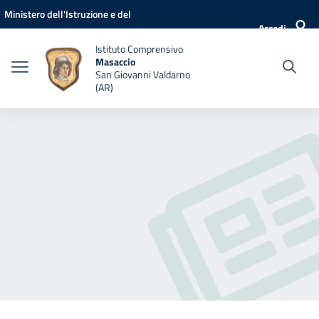
Vai ai contenuti
Vai al menu di navigazione
Vai al footer
Ministero dell'Istruzione e del
Accedi
Merito
Istituto Comprensivo
Masaccio
San Giovanni Valdarno
(AR)