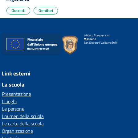
Docenti
Genitori
Istituto Comprensivo
Masaccio
San Giovanni Valdarno (AR)
Link esterni
La scuola
Presentazione
I luoghi
Le persone
I numeri della scuola
Le carte della scuola
Organizzazione