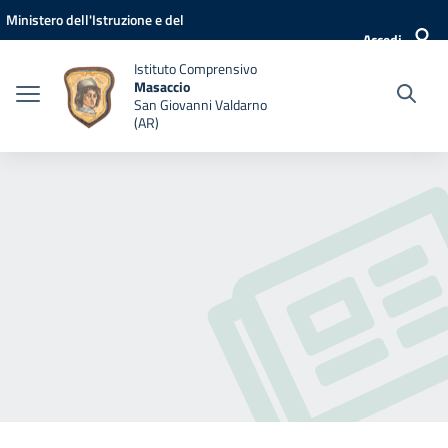
Vai ai contenuti
Vai al menu di navigazione
Vai al footer
Ministero dell'Istruzione e del
Accedi
Merito
Istituto Comprensivo
Masaccio
San Giovanni Valdarno
(AR)