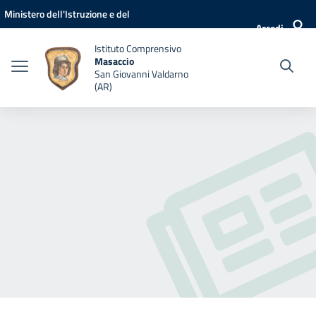
Vai ai contenuti
Vai al menu di navigazione
Vai al footer
Ministero dell'Istruzione e del
Accedi
Merito
Istituto Comprensivo
Masaccio
San Giovanni Valdarno
(AR)