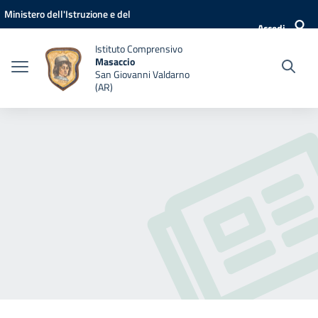
Vai ai contenuti
Vai al menu di navigazione
Vai al footer
Ministero dell'Istruzione e del
Accedi
Merito
Istituto Comprensivo
Masaccio
San Giovanni Valdarno
(AR)