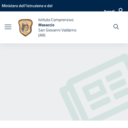
Vai ai contenuti
Vai al menu di navigazione
Vai al footer
Ministero dell'Istruzione e del
Accedi
Merito
Istituto Comprensivo
Masaccio
San Giovanni Valdarno
(AR)