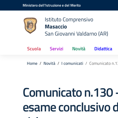
Vai ai contenuti
Vai al menu di navigazione
Vai al footer
Ministero dell'Istruzione e del Merito
Istituto Comprensivo
Masaccio
San Giovanni Valdarno (AR)
Scuola
Servizi
Novità
Didattica
Home
Novità
I comunicati
Comunicato n.13
Comunicato n.130 
esame conclusivo d