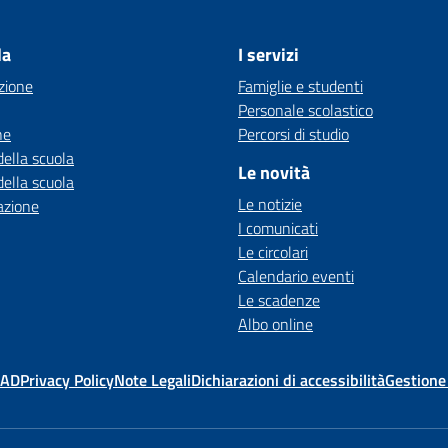
la
I servizi
zione
Famiglie e studenti
Personale scolastico
ne
Percorsi di studio
della scuola
Le novità
della scuola
Le notizie
azione
I comunicati
Le circolari
Calendario eventi
Le scadenze
Albo online
MAD
Privacy Policy
Note Legali
Dichiarazioni di accessibilità
Gestione