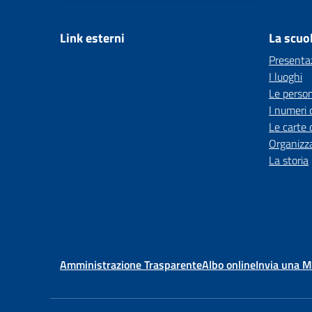
Link esterni
La scuo
Presenta
I luoghi
Le perso
I numeri 
Le carte 
Organizz
La storia
Amministrazione Trasparente
Albo online
Invia una 