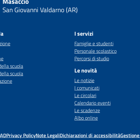
Masaccio
San Giovanni Valdarno (AR)
la
I servizi
zione
Famiglie e studenti
Personale scolastico
ne
Percorsi di studio
della scuola
Le novità
della scuola
Le notizie
azione
I comunicati
Le circolari
Calendario eventi
Le scadenze
Albo online
MAD
Privacy Policy
Note Legali
Dichiarazioni di accessibilità
Gestione