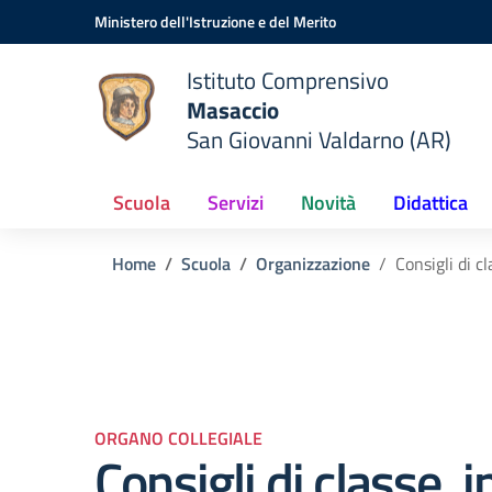
Vai ai contenuti
Vai al menu di navigazione
Vai al footer
Ministero dell'Istruzione e del Merito
Istituto Comprensivo
Masaccio
San Giovanni Valdarno (AR)
Scuola
Servizi
Novità
Didattica
Home
Scuola
Organizzazione
Consigli di c
ORGANO COLLEGIALE
Consigli di classe, 