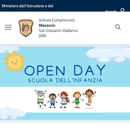
Vai ai contenuti
Vai al menu di navigazione
Vai al footer
Ministero dell'Istruzione e del
Accedi
Merito
Istituto Comprensivo
Masaccio
San Giovanni Valdarno
(AR)