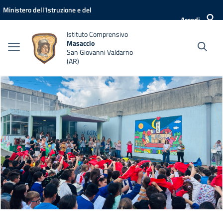
Vai ai contenuti
Vai al menu di navigazione
Vai al footer
Ministero dell'Istruzione e del
Accedi
Merito
Istituto Comprensivo
Masaccio
San Giovanni Valdarno
(AR)