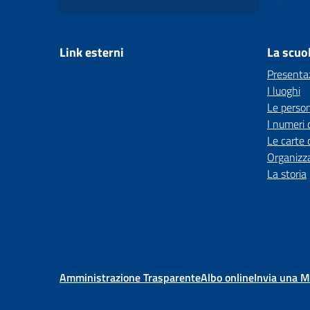
Link esterni
La scuo
Presenta
I luoghi
Le perso
I numeri 
Le carte 
Organizz
La storia
Amministrazione Trasparente
Albo online
Invia una 