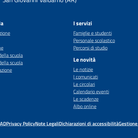
la
I servizi
zione
Famiglie e studenti
Personale scolastico
ne
Percorsi di studio
della scuola
Le novità
della scuola
Le notizie
azione
I comunicati
Le circolari
Calendario eventi
Le scadenze
Albo online
MAD
Privacy Policy
Note Legali
Dichiarazioni di accessibilità
Gestione