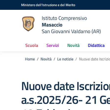
Vai ai contenuti
Vai al menu di navigazione
Vai al footer
Ministero dell'Istruzione e del Merito
Istituto Comprensivo
Masaccio
San Giovanni Valdarno (AR)
Scuola
Servizi
Novità
Didattica
Home
Novità
Le notizie
Nuove date Iscrizi
Nuove date Iscrizio
a.s.2025/26- 21 Ge