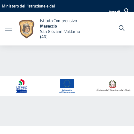
Vai ai contenuti
Vai al menu di navigazione
Vai al footer
Ministero dell'Istruzione e del
Accedi
Merito
Istituto Comprensivo
Masaccio
San Giovanni Valdarno
(AR)