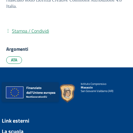
rilasciato sotto
Licenza Creative Commons Attribuzione 4.0
Italia.
Stampa / Condividi
Argomenti
ATA
Istituto Comprensivo
Masaccio
San Giovanni Valdarno (AR)
Link esterni
La scuola