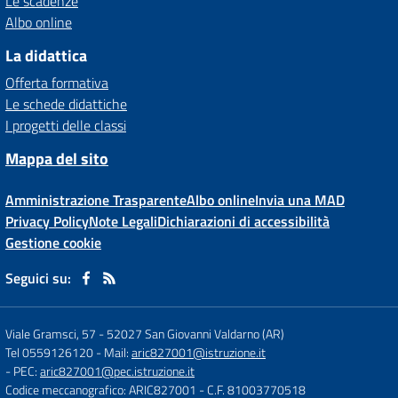
Le scadenze
Albo online
La didattica
Offerta formativa
Le schede didattiche
I progetti delle classi
Mappa del sito
Amministrazione Trasparente
Albo online
Invia una MAD
Privacy Policy
Note Legali
Dichiarazioni di accessibilità
Gestione cookie
Seguici su:
Viale Gramsci, 57
-
52027 San Giovanni Valdarno (AR)
Tel 0559126120
- Mail:
aric827001@istruzione.it
- PEC:
aric827001@pec.istruzione.it
Codice meccanografico: ARIC827001
- C.F. 81003770518