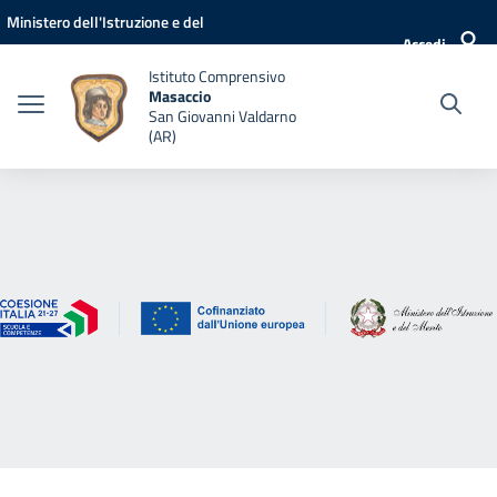
Vai ai contenuti
Vai al menu di navigazione
Vai al footer
Ministero dell'Istruzione e del
Accedi
Merito
Istituto Comprensivo
Masaccio
San Giovanni Valdarno
(AR)