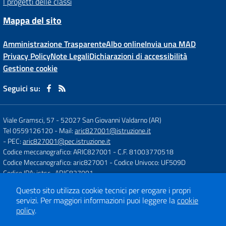
I progetti delle classi
Mappa del sito
Amministrazione Trasparente
Albo online
Invia una MAD
Privacy Policy
Note Legali
Dichiarazioni di accessibilità
Gestione cookie
Seguici su:
Viale Gramsci, 57
-
52027 San Giovanni Valdarno (AR)
Tel 0559126120
- Mail:
aric827001@istruzione.it
- PEC:
aric827001@pec.istruzione.it
Codice meccanografico: ARIC827001
- C.F. 81003770518
Codice Meccanografico: aric827001
- Codice Univoco: UF509D
Codice IPA: istsc_ARIC827001
Questo sito utilizza cookie tecnici per erogare i propri
servizi.
Per maggiori informazioni puoi leggere la
cookie
Concept & Design by
Designers Italia
policy
.
Sito web realizzato con CMS
SCUOLASTICO