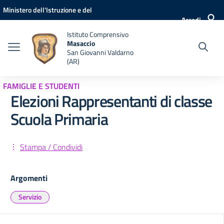
Vai ai contenuti
Vai al menu di navigazione
Vai al footer
Ministero dell'Istruzione e del
Accedi
Merito
Istituto Comprensivo
Masaccio
San Giovanni Valdarno
(AR)
FAMIGLIE E STUDENTI
Elezioni Rappresentanti di classe
Scuola Primaria
Stampa / Condividi
Argomenti
Servizio