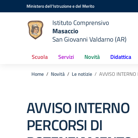
Vai ai contenuti
Vai al menu di navigazione
Vai al footer
Ministero dell'Istruzione e del Merito
Istituto Comprensivo
Masaccio
San Giovanni Valdarno (AR)
Scuola
Servizi
Novità
Didattica
Home
Novità
Le notizie
AVVISO INTERNO
AVVISO INTERNO
PERCORSI DI