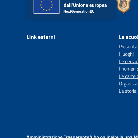
Link esterni
La scuo
Presenta
I luoghi
Le perso
I numeri 
Le carte 
Organizz
La storia
Amministrazione Trasparente
Albo online
Invia una 