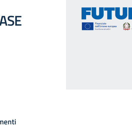
BASE
menti