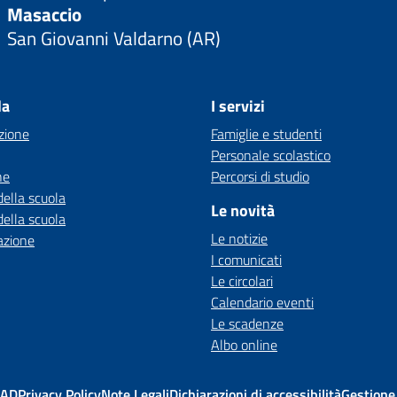
Masaccio
San Giovanni Valdarno (AR)
la
I servizi
zione
Famiglie e studenti
Personale scolastico
ne
Percorsi di studio
della scuola
Le novità
della scuola
Le notizie
azione
I comunicati
Le circolari
Calendario eventi
Le scadenze
Albo online
MAD
Privacy Policy
Note Legali
Dichiarazioni di accessibilità
Gestione