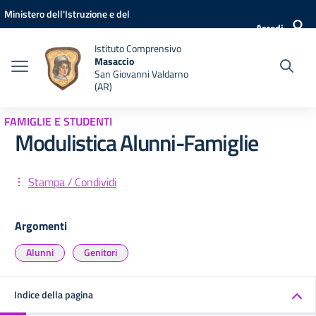
Vai ai contenuti
Vai al menu di navigazione
Vai al footer
Ministero dell'Istruzione e del
Accedi
Merito
Istituto Comprensivo
Masaccio
San Giovanni Valdarno
(AR)
FAMIGLIE E STUDENTI
Modulistica Alunni-Famiglie
Stampa / Condividi
Argomenti
Alunni
Genitori
Indice della pagina